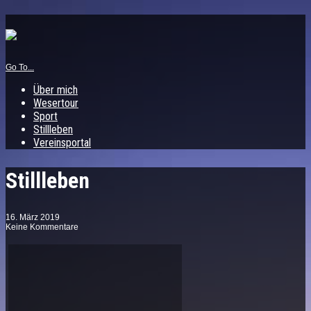
Go To...
Über mich
Wesertour
Sport
Stillleben
Vereinsportal
Stillleben
16. März 2019
Keine Kommentare